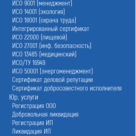
ИСО 9001 (менеджмент)
ИСО 14001 (экология)
ИСО 18001 (охрана труда)
Проектировщиков
Интегрированный сертификат
ИСО 22000 (пищевой)
ИСО 27001 (инф. безопасность)
Изыскателей
ИСО 13485 (медицинский)
ИСО/ТУ 16949
ИСО 50001 (энергоменеджмент)
Сертификат деловой репутации
Это база данных СРО инженерных изысканий для
капитальных строительных работ. Регистрация в
Сертификат добросовестного исполнителя
Реестре обязательна для всех ассоциаций,
Юр. услуги
объединяющих компании в области геологических,
Регистрация ООО
физико-механических, геотехнических (и других)
Добровольная ликвидация
работ на территории России.
Регистрация ИП
Полный реестр СРО изыскателей ведет
Ростехнадзор на основании требований
Ликвидация ИП