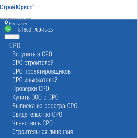
Лицензирование с 2007 года
4.93
Контакты
Наш рейтинг
8 (800) 700-15-25
из
80
отзывов
Меню
СРО
Россия
режим работы
info@stroyurist.ru
Вступить в СРО
без выходных 7:00-20:00
СРО строителей
8 (800) 700-15-25
СРО проектировщиков
Звонок бесплатный
СРО изыскателей
Проверки СРО
Главная
Реестр СРО
Изыскателей
Купить ООО с СРО
Выписка из реестра СРО
Свидетельство СРО
Членство в СРО
Строительная лицензия
Реестр СРО изыскателей