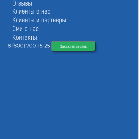
Отзывы
Клиенты о нас
Клиенты и партнеры
Сми о нас
Контакты
8 (800) 700-15-25
Закажите звонок
В перечне ниже вы найдете сведения обо всех
СРО. Обратитесь в СтройЮрист — вы получите
полное сопровождение при вступлении в союз
изыскателей, бесплатную проверку документов,
подбор квалифицированных специалистов для
НРС.
Список СРО изыскателей