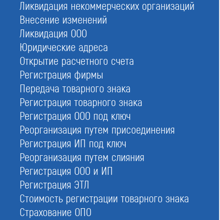
Градостроительного кодекса — Государственный
Ликвидация некоммерческих организаций
реестр саморегулируемых организаций. Он
Внесение изменений
включает все зарегистрированные объединения:
Ликвидация ООО
строительные, проектировочные, изыскательские.
Юридические адреса
При помощи фильтра можно настроить поиск и
Открытие расчетного счета
отсортировать организации по сферам
деятельности.
Регистрация фирмы
Передача товарного знака
Регистрация товарного знака
Регистрация ООО под ключ
Реорганизация путем присоединения
Регистрация ИП под ключ
Реорганизация путем слияния
Регистрация ООО и ИП
Регистрация ЭТЛ
Стоимость регистрации товарного знака
Страхование ОПО