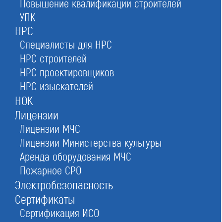
Повышение квалификации строителей
УПК
НРС
Специалисты для НРС
для компаний в сфере геодезии, геологии,
НРС строителей
гидрометеорологии и других изыскательских
НРС проектировщиков
организаций
НРС изыскателей
НОК
Лицензии
Оставьте заявку прямо сейчас
Лицензии МЧС
Лицензии Министерства культуры
Аренда оборудования МЧС
Заказать консультацию
Пожарное СРО
При отправке данной формы вы соглашаетесь с
политикой о предоставлении
Электробезопасность
персональных данных.
Сертификаты
Сертификация ИСО
Строителей