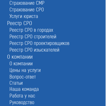
Страхование СМР
Страхование СРО
Стать членом реестра изыскателей
Услуги юриста
Реестр СРО
Реестр СРО в городах
Реестр СРО строителей
Заказать
Реестр СРО проектировщиков
Реестр СРО изыскателей
При отправке данной формы вы соглашаетесь с
политикой о предоставлении
О компании
персональных данных.
О компании
Цены на услуги
Вопрос-ответ
Статьи
Наша команда
Работа у нас
Руководство