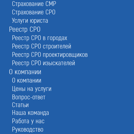
Страхование СМР
Страхование СРО
Услуги юриста
Реестр СРО
Реестр СРО в городах
Реестр СРО строителей
ицензирование с 2007 года
Реестр СРО проектировщиков
Подписывайтесь!
Реестр СРО изыскателей
О компании
Принимаем оплаты:
О компании
Цены на услуги
Политика о предоставлении персональных данных
ООО «
СтройЮрист
»
Вопрос-ответ
© 2007–2026
Статьи
ИНН: 7703459915
ОГРН: 1187746573981
Наша команда
Телефоны
Работа у нас
8 (800) 700-15-25
Руководство