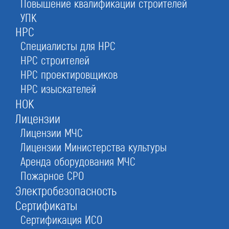
Повышение квалификации строителей
УПК
Оставьте заявку прямо сейчас
НРС
Специалисты для НРС
НРС строителей
Бесплатная консультация
НРС проектировщиков
При отправке данной формы вы соглашаетесь с
политикой о предоставлении
НРС изыскателей
персональных данных.
НОК
Лицензии
Лицензии МЧС
Лицензии Министерства культуры
Аренда оборудования МЧС
Пожарное СРО
Электробезопасность
Сертификаты
Сертификация ИСО
Отзывы по вступлению в СРО