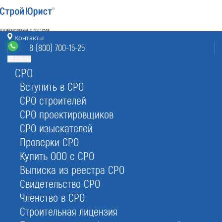
Лицензирование с 2007 года
4.93
Контакты
Наш рейтинг
8 (800) 700-15-25
из
80
отзывов
Меню
СРО
Россия
режим работы
info@stroyurist.ru
Вступить в СРО
без выходных 7:00-20:00
СРО строителей
8 (800) 700-15-25
СРО проектировщиков
Звонок бесплатный
СРО изыскателей
Проверки СРО
Главная
Отзывы
Купить ООО с СРО
Выписка из реестра СРО
Свидетельство СРО
Членство в СРО
Отзывы о СтройЮрист
Строительная лицензия