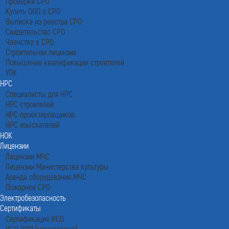
Проверки СРО
Купить ООО с СРО
Выписка из реестра СРО
Свидетельство СРО
Членство в СРО
Строительная лицензия
Повышение квалификации строителей
УПК
НРС
Специалисты для НРС
НРС строителей
НРС проектировщиков
НРС изыскателей
НОК
Лицензии
Лицензии МЧС
Лицензии Министерства культуры
Аренда оборудования МЧС
Пожарное СРО
Электробезопасность
Сертификаты
Сертификация ИСО
ИСО 9001 (менеджмент)