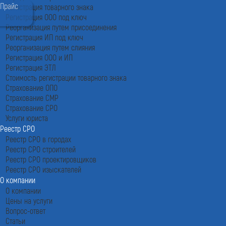
Прайс
Регистрация товарного знака
Регистрация ООО под ключ
Реорганизация путем присоединения
Регистрация ИП под ключ
Реорганизация путем слияния
Регистрация ООО и ИП
Регистрация ЭТЛ
Стоимость регистрации товарного знака
Страхование ОПО
Страхование СМР
Страхование СРО
Услуги юриста
Реестр СРО
Реестр СРО в городах
Реестр СРО строителей
Реестр СРО проектировщиков
Реестр СРО изыскателей
О компании
О компании
Цены на услуги
Вопрос-ответ
Статьи