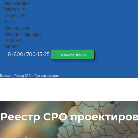
Наша команда
Работа у нас
Руководство
Отзывы
Клиенты о нас
Клиенты и партнеры
Сми о нас
Контакты
8 (800) 700-15-25
Закажите звонок
Главная
Реестр СРО
Проектировщиков
Реестр СРО проектиро