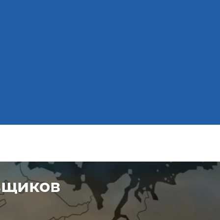
вщиков