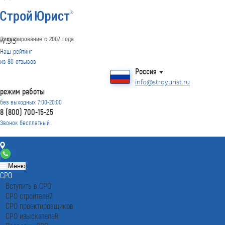
Лицензирование с 2007 года
4.93
Наш рейтинг
из
80
отзывов
Россия
info@stroyurist.ru
режим работы
без выходных 7:00-20:00
8 (800) 700-15-25
Звонок бесплатный
Контакты
8 (800) 700-15-25
Меню
СРО
Вступить в СРО
СРО строителей
СРО проектировщиков
СРО изыскателей