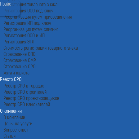
Прайс
Регистрация товарного знака
Регистрация ООО под ключ
Реорганизация путем присоединения
Регистрация ИП под ключ
Реорганизация путем слияния
Регистрация ООО и ИП
Регистрация ЭТЛ
Стоимость регистрации товарного знака
Страхование ОПО
Страхование СМР
Страхование СРО
Услуги юриста
Реестр СРО
Реестр СРО в городах
Реестр СРО строителей
Реестр СРО проектировщиков
Реестр СРО изыскателей
О компании
О компании
Цены на услуги
Вопрос-ответ
Статьи