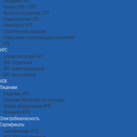
Проверки СРО
Купить ООО с СРО
Выписка из реестра СРО
Свидетельство СРО
Членство в СРО
Строительная лицензия
Повышение квалификации строителей
УПК
НРС
Специалисты для НРС
НРС строителей
НРС проектировщиков
НРС изыскателей
НОК
Лицензии
Лицензии МЧС
Лицензии Министерства культуры
Аренда оборудования МЧС
Пожарное СРО
Электробезопасность
Сертификаты
Сертификация ИСО
ИСО 9001 (менеджмент)