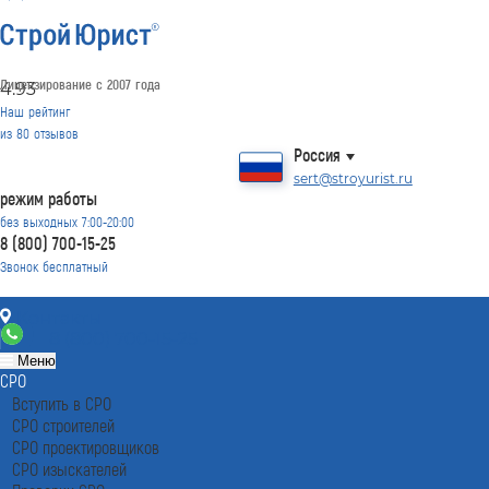
Лицензирование с 2007 года
4.93
Наш рейтинг
из
80
отзывов
Россия
sert@stroyurist.ru
режим работы
без выходных 7:00-20:00
8 (800) 700-15-25
Звонок бесплатный
Контакты
8 (800) 700-15-25
Меню
СРО
Вступить в СРО
СРО строителей
СРО проектировщиков
СРО изыскателей