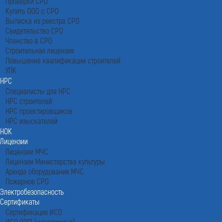
Проверки СРО
Купить ООО с СРО
Выписка из реестра СРО
Свидетельство СРО
Членство в СРО
Строительная лицензия
Повышение квалификации строителей
УПК
НРС
Специалисты для НРС
НРС строителей
НРС проектировщиков
НРС изыскателей
НОК
Лицензии
Лицензии МЧС
Лицензии Министерства культуры
Аренда оборудования МЧС
Пожарное СРО
Электробезопасность
Сертификаты
Сертификация ИСО
ИСО 9001 (менеджмент)