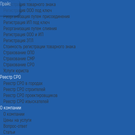
Прайс
Регистрация товарного знака
Регистрация ООО под ключ
Реорганизация путем присоединения
Регистрация ИП под ключ
Реорганизация путем слияния
Регистрация ООО и ИП
Регистрация ЭТЛ
Стоимость регистрации товарного знака
Страхование ОПО
Страхование СМР
Страхование СРО
Услуги юриста
Реестр СРО
Реестр СРО в городах
Реестр СРО строителей
Реестр СРО проектировщиков
Реестр СРО изыскателей
О компании
О компании
Цены на услуги
Вопрос-ответ
Статьи