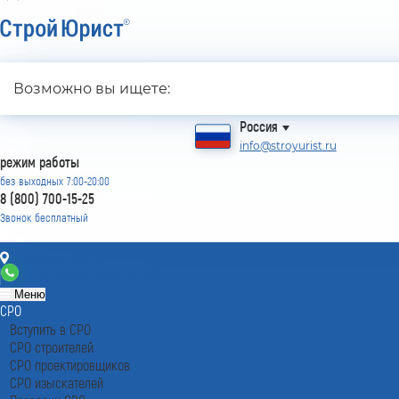
Лицензирование с 2007 года
4.93
Возможно вы ищете:
Наш рейтинг
из
80
отзывов
Россия
info@stroyurist.ru
режим работы
без выходных 7:00-20:00
8 (800) 700-15-25
Звонок бесплатный
Контакты
8 (800) 700-15-25
Меню
СРО
Вступить в СРО
СРО строителей
СРО проектировщиков
СРО изыскателей