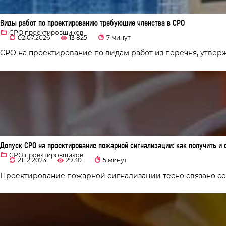
Виды работ по проектированию требующие членства в СРО
СРО проектировщиков
02.07.2026
13 825
7 минут
СРО на проектирование по видам работ из перечня, утвержд
Допуск СРО на проектирование пожарной сигнализации: как получить и 
СРО проектировщиков
21.12.2023
29 301
5 минут
Проектирование пожарной сигнализации тесно связано со с