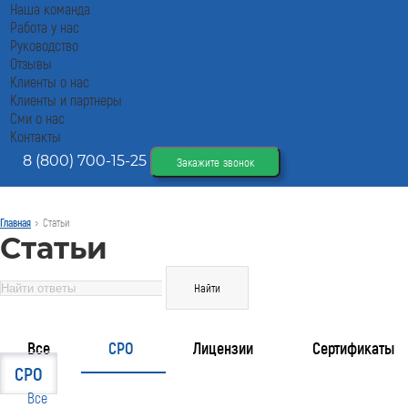
Наша команда
Работа у нас
Руководство
Отзывы
Клиенты о нас
Клиенты и партнеры
Сми о нас
Контакты
8 (800) 700-15-25
Закажите звонок
Главная
Статьи
Статьи
Все
СРО
Лицензии
Сертификаты
СРО
Все