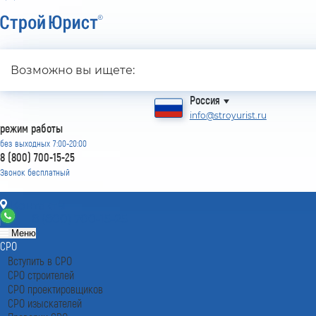
Лицензирование с 2007 года
4.93
Возможно вы ищете:
Наш рейтинг
из
80
отзывов
Россия
info@stroyurist.ru
режим работы
без выходных 7:00-20:00
8 (800) 700-15-25
Звонок бесплатный
Контакты
8 (800) 700-15-25
Меню
СРО
Вступить в СРО
СРО строителей
СРО проектировщиков
СРО изыскателей