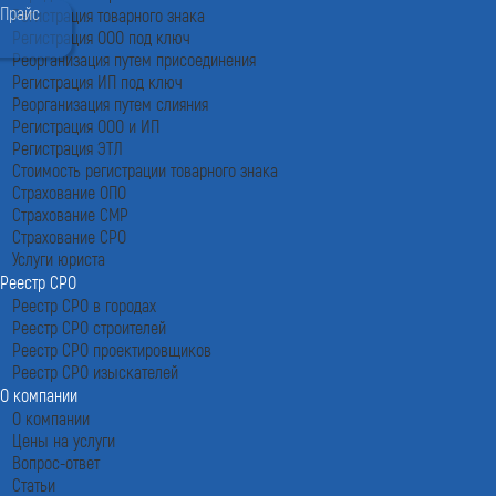
Прайс
Регистрация товарного знака
Регистрация ООО под ключ
Реорганизация путем присоединения
Регистрация ИП под ключ
Реорганизация путем слияния
Регистрация ООО и ИП
Регистрация ЭТЛ
Стоимость регистрации товарного знака
Страхование ОПО
Страхование СМР
Страхование СРО
Услуги юриста
Реестр СРО
Реестр СРО в городах
Реестр СРО строителей
Реестр СРО проектировщиков
Реестр СРО изыскателей
О компании
О компании
Цены на услуги
Вопрос-ответ
Статьи