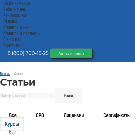
Наша команда
Работа у нас
Руководство
Отзывы
Клиенты о нас
Клиенты и партнеры
Сми о нас
Контакты
8 (800) 700-15-25
Закажите звонок
Главная
Статьи
Статьи
Все
СРО
Лицензии
Сертификаты
Курсы
Все