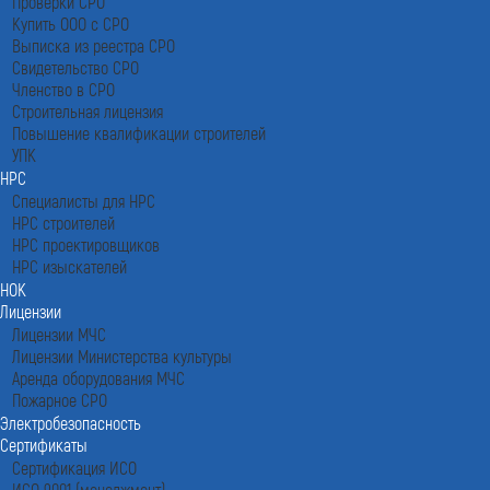
Проверки СРО
Купить ООО с СРО
Выписка из реестра СРО
Свидетельство СРО
Членство в СРО
Строительная лицензия
Повышение квалификации строителей
УПК
НРС
Специалисты для НРС
НРС строителей
НРС проектировщиков
НРС изыскателей
НОК
Лицензии
Лицензии МЧС
Лицензии Министерства культуры
Аренда оборудования МЧС
Пожарное СРО
Электробезопасность
Сертификаты
Сертификация ИСО
ИСО 9001 (менеджмент)